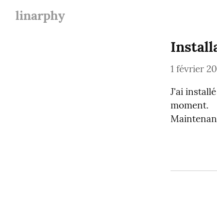
linarphy
Instal
1 février 2
J'ai install
moment.

Maintenant,