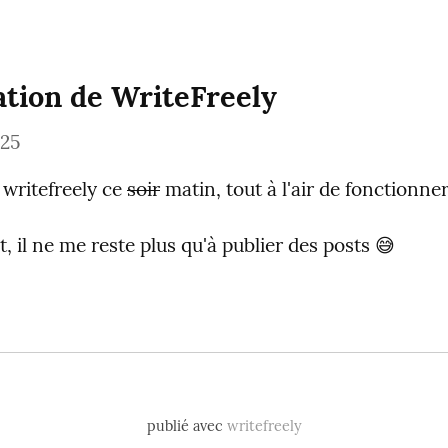
lation de WriteFreely
025
é writefreely ce 
soir
 matin, tout à l'air de fonctionner
 il ne me reste plus qu'à publier des posts 😅
publié avec
writefreely